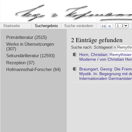
Startseite
Suchergebnis
Suche verändern
Primärliteratur (2515)
2 Einträge gefunden
Werke in Übersetzungen
Suche nach:
Schlagwort
=
Remythi
(307)
Horn, Christian:
Remythisie
Sekundärliteratur (12593)
Moderne / von Christian Hor
Rezeption (37)
Braungart, Georg: Die Frem
Hofmannsthal-Forscher (64)
Mystik. In: Begegnung mit d
Internationalen Germaniste