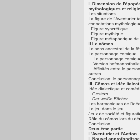
I.
Dimension de l'épopé
mythologiques et religi
Les situations
La figure de l'Aventurier t
connotations mythologique
Figure syncrétique
Figure mythique
Figure métaphorique de 
II.Le cômos
Le sens ancestral de la fêt
Le personnage comique
Le personnage comique
Version hofmannsthalie
Affinités entre le perso
autres
Conclusion: le personnag
III. Cômos et idée lialec
Idée dialectique et coméd
Gestern
Der weiße Fächer
Les harmoniques de l'idée
Le jeu dans le jeu
Jeux de société et figurati
Rôle du cômos lors du d
Conclusion
Deuxième partie
L'Aventurier et l'Action
I. Nouvel approfondisse