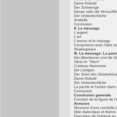
Dame Kobold
Der Schwierige
Danae oder die Vernunfthe
Der Unbestechliche
Arabella
Conclusion
II. Le message
L'argent
L'art
L'amour et le mariage
Compraison avec l'idée d
Shakespeare
III. Le message: La paro
Der Abenteurer und die S
Silvia im "Stern"
Cristinas Heimreise
Die Lästigen
Der Sohn des Geisterköni
Dame Kobold
Der Unbestechliche
La parole et l'action dans
Conclusion
Conclusion generale
Fonction de la figure de l'
Annexes
Structure d'une comédie 
Idée dialectique et thème 
Figuration de l'intrique a