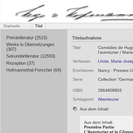
Startseite
Titel
Titelaufnahme
Primärliteratur (2515)
Werke in Übersetzungen
Titel
Comédies de Hugo 
(307)
l'aventurier / Mar
Sekundärliteratur (12593)
Verfasser
Lhote, Marie-Jos
Rezeption (37)
Hofmannsthal-Forscher (64)
Erschienen
Nancy : Presses U
Serie
Collection "Germa
ISBN
2864808803
Schlagwort
Abenteurer
Aus dem Inhalt:
Aus dem Inhalt:
Première Partie
L'Aventurier et le Cômo