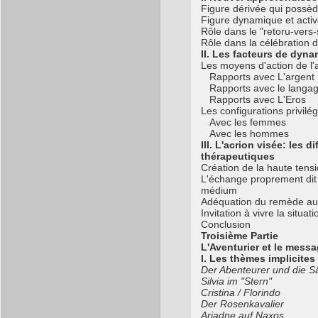
Figure dérivée qui possèd
Figure dynamique et acti
Rôle dans le "retoru-vers-
Rôle dans la célébration d
II. Les facteurs de dyn
Les moyens d'action de l'
Rapports avec L'argent
Rapports avec le langa
Rapports avec L'Eros
Les configurations privilé
Avec les femmes
Avec les hommes
III. L'acrion visée: les 
thérapeutiques
Création de la haute ten
L'échange proprement dit
médium
Adéquation du remède au 
Invitation à vivre la situat
Conclusion
Troisième Partie
L'Aventurier et le messa
I. Les thèmes implicites
Der Abenteurer und die S
Silvia im "Stern"
Cristina / Florindo
Der Rosenkavalier
Ariadne auf Naxos