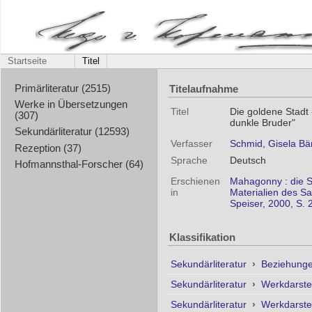
Startseite
Titel
Titelaufnahme
Primärliteratur (2515)
Werke in Übersetzungen
Titel
Die goldene Stadt
(307)
dunkle Bruder"
Sekundärliteratur (12593)
Verfasser
Schmid, Gisela Bä
Rezeption (37)
Sprache
Deutsch
Hofmannsthal-Forscher (64)
Erschienen
Mahagonny : die S
in
Materialien des Sa
Speiser, 2000, S.
Klassifikation
Sekundärliteratur
›
Beziehunge
Sekundärliteratur
›
Werkdarste
Sekundärliteratur
›
Werkdarste