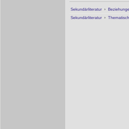
Sekundärliteratur
›
Beziehunge
Sekundärliteratur
›
Thematisc