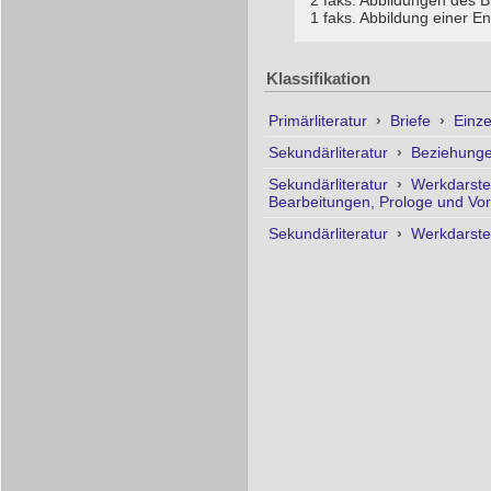
2 faks. Abbildungen des B
1 faks. Abbildung einer E
Klassifikation
Primärliteratur
›
Briefe
›
Einze
Sekundärliteratur
›
Beziehunge
Sekundärliteratur
›
Werkdarste
Bearbeitungen, Prologe und Vo
Sekundärliteratur
›
Werkdarste