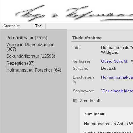
Startseite
Titel
Titelaufnahme
Primärliteratur (2515)
Werke in Übersetzungen
Titel
Hofmannsthals "W
(307)
Wildgans
Sekundärliteratur (12593)
Verfasser
Güse, Nora M.
Rezeption (37)
Sprache
Deutsch
Hofmannsthal-Forscher (64)
Erschienen
Hofmannsthal-Jah
in
Schlagwort
"Der eingebildet
Zum Inhalt:
Zum Inhalt:
Hofmannsthal an Anton W