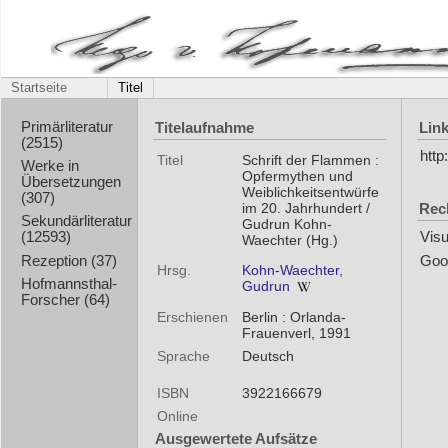
Startseite
Titel
Titelaufnahme
Lin
Primärliteratur
(2515)
htt
Titel
Schrift der Flammen :
Werke in
Opfermythen und
Übersetzungen
Weiblichkeitsentwürfe
(307)
Rec
im 20. Jahrhundert /
Sekundärliteratur
Gudrun Kohn-
(12593)
Visu
Waechter (Hg.)
Rezeption (37)
Goo
Hrsg.
Kohn-Waechter,
Hofmannsthal-
Gudrun
Forscher (64)
Erschienen
Berlin : Orlanda-
Frauenverl, 1991
Sprache
Deutsch
ISBN
3922166679
Online
Ausgewertete Aufsätze