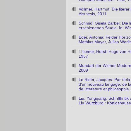
Vollmer, Hartmut: Die litera
Aisthesis, 2011
Schmid, Gisela Bärbel: Die 
erschienenen Studie. In: Wi
Eder, Antonia: Felder Horiz
Mathias Mayer, Julian Werlitz
Thiemer, Horst: Hugo von Ho
1957
Mundart der Wiener Moderne 
2009
Le Rider, Jacques: Par-delà
d'un nouveau langage: de la
de littérature et philosophie
Liu, Yongqiang: Schriftkrit
Liu Würzburg : Königshaus