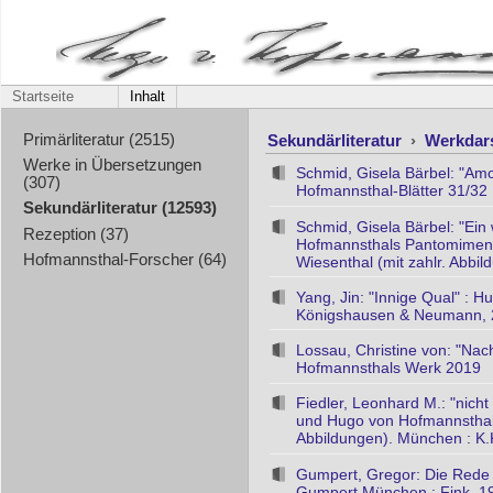
Startseite
Inhalt
Sekundärliteratur
›
Werkdar
Primärliteratur (2515)
Werke in Übersetzungen
Schmid, Gisela Bärbel: "Am
(307)
Hofmannsthal-Blätter 31/32 
Sekundärliteratur (12593)
Schmid, Gisela Bärbel: "Ei
Rezeption (37)
Hofmannsthals Pantomimen f
Hofmannsthal-Forscher (64)
Wiesenthal (mit zahlr. Abbi
Yang, Jin: "Innige Qual" : 
Königshausen & Neumann,
Lossau, Christine von: "Nach
Hofmannsthals Werk 2019
Fiedler, Leonhard M.: "nich
und Hugo von Hofmannsthal.
Abbildungen). München : K.
Gumpert, Gregor: Die Rede v
Gumpert München : Fink, 1