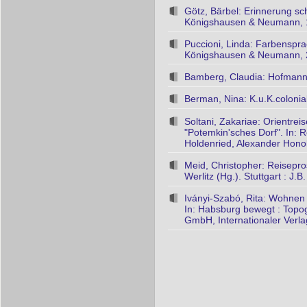
Götz, Bärbel: Erinnerung s
Königshausen & Neumann,
Puccioni, Linda: Farbenspr
Königshausen & Neumann,
Bamberg, Claudia: Hofmannst
Berman, Nina: K.u.K.colonial
Soltani, Zakariae: Orientre
"Potemkin'sches Dorf". In:
Holdenried, Alexander Honol
Meid, Christopher: Reisepro
Werlitz (Hg.). Stuttgart : J.
Iványi-Szabó, Rita: Wohnen 
In: Habsburg bewegt : Topog
GmbH, Internationaler Verl