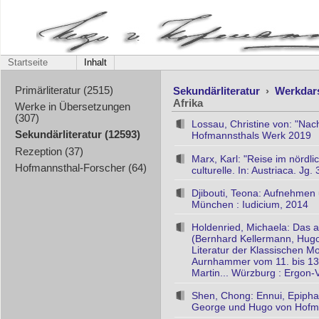
Startseite
Inhalt
Sekundärliteratur
›
Werkdar
Primärliteratur (2515)
Afrika
Werke in Übersetzungen
(307)
Lossau, Christine von: "Nach
Sekundärliteratur (12593)
Hofmannsthals Werk 2019
Rezeption (37)
Marx, Karl: "Reise im nördli
Hofmannsthal-Forscher (64)
culturelle. In: Austriaca. Jg
Djibouti, Teona: Aufnehmen 
München : Iudicium, 2014
Holdenried, Michaela: Das 
(Bernhard Kellermann, Hugo 
Literatur der Klassischen Mo
Aurnhammer vom 11. bis 13. 
Martin... Würzburg : Ergon-
Shen, Chong: Ennui, Epipha
George und Hugo von Hofm