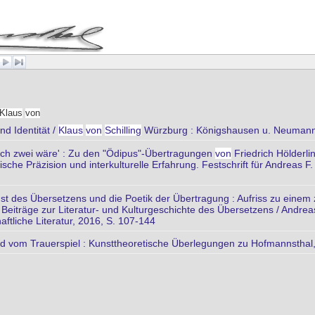
Klaus
von
nd Identität /
Klaus
von
Schilling
Würzburg : Königshausen u. Neumann
 ich zwei wäre' : Zu den "Ödipus"-Übertragungen
von
Friedrich Hölderl
sche Präzision und interkulturelle Erfahrung. Festschrift für Andreas F
t des Übersetzens und die Poetik der Übertragung : Aufriss zu einem 
eiträge zur Literatur- und Kulturgeschichte des Übersetzens / Andreas F
ftliche Literatur, 2016, S. 107-144
d vom Trauerspiel : Kunsttheoretische Überlegungen zu Hofmannstha