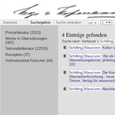
Startseite
Suchergebnis
Suche verändern
Primärliteratur (2515)
4 Einträge gefunden
Werke in Übersetzungen
Suche nach:
Verfasser
=
Schilling
,
(307)
Schilling
,
Klaus
von:
Kultur u
Sekundärliteratur (12593)
Rezeption (37)
Schilling
,
Klaus
von:
'Als ob
Übersetzungskunst, philologi
Hofmannsthal-Forscher (64)
102
Schilling
,
Klaus
von:
Die Kuns
Übersetzerforschung : neue B
Timme, Verlag für wissenscha
Schilling
,
Klaus
von:
Abschie