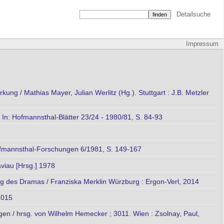
Detailsuche
Impressum
ung / Mathias Mayer, Julian Werlitz (Hg.). Stuttgart : J.B. Metzler
. In: Hofmannsthal-Blätter 23/24 - 1980/81, S. 84-93
Hofmannsthal-Forschungen 6/1981, S. 149-167
aviau [Hrsg.] 1978
 des Dramas / Franziska Merklin Würzburg : Ergon-Verl, 2014
2015
gen / hrsg. von Wilhelm Hemecker ; 3011. Wien : Zsolnay, Paul,