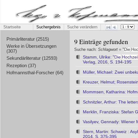
Startseite
Suchergebnis
Suche verändern
Primärliteratur (2515)
9 Einträge gefunden
Werke in Übersetzungen
Suche nach:
Schlagwort
= "
Die
Hoc
(307)
Stamm, Ulrike: "
Die
Hochzei
Sekundärliteratur (12593)
Verlag, 2016, S. 194-195
Rezeption (37)
Müller, Michael: Zwei unbe
Hofmannsthal-Forscher (64)
Kreuzer, Helmut; Rosenstein
Mommsen, Katharina: Hofman
Schnitzler, Arthur: The lett
Merklin, Franziska: Stefan
Vasilyev, Gennady: Wiener 
Stern, Martin: Schweiz : As
2014, S. 375-395