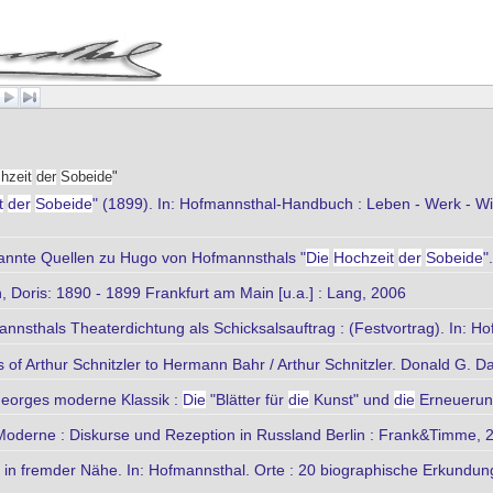
hzeit
der
Sobeide
"
t
der
Sobeide
" (1899). In: Hofmannsthal-Handbuch : Leben - Werk - Wirk
kannte Quellen zu Hugo von Hofmannsthals "
Die
Hochzeit
der
Sobeide
"
, Doris: 1890 - 1899 Frankfurt am Main [u.a.] : Lang, 2006
nsthals Theaterdichtung als Schicksalsauftrag : (Festvortrag). In: 
ers of Arthur Schnitzler to Hermann Bahr / Arthur Schnitzler. Donald G. D
 Georges moderne Klassik :
Die
"Blätter für
die
Kunst" und
die
Erneuerung
Moderne : Diskurse und Rezeption in Russland Berlin : Frank&Timme, 
yl in fremder Nähe. In: Hofmannsthal. Orte : 20 biographische Erkundun