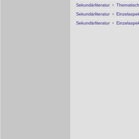
Sekundärliteratur
›
Thematisc
Sekundärliteratur
›
Einzelaspe
Sekundärliteratur
›
Einzelaspe