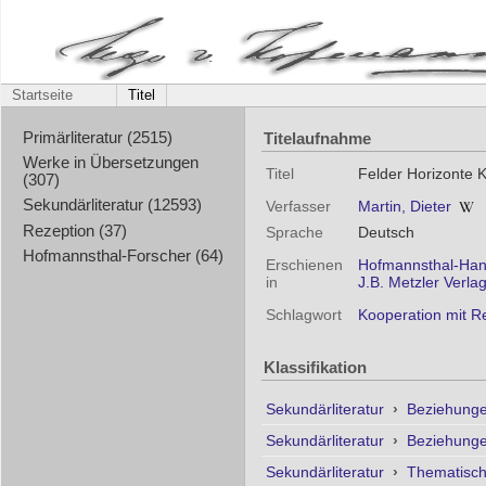
Startseite
Titel
Titelaufnahme
Primärliteratur (2515)
Werke in Übersetzungen
Titel
Felder Horizonte K
(307)
Sekundärliteratur (12593)
Verfasser
Martin, Dieter
Rezeption (37)
Sprache
Deutsch
Hofmannsthal-Forscher (64)
Erschienen
Hofmannsthal-Handb
in
J.B. Metzler Verla
Schlagwort
Kooperation mit R
Klassifikation
Sekundärliteratur
›
Beziehunge
Sekundärliteratur
›
Beziehunge
Sekundärliteratur
›
Thematisc