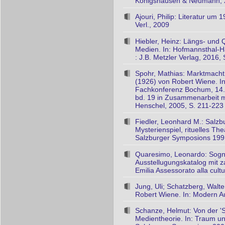
Königshausen & Neumann,
Ajouri, Philip: Literatur um 
Verl., 2009
Hiebler, Heinz: Längs- und 
Medien. In: Hofmannsthal-Ha
: J.B. Metzler Verlag, 2016,
Spohr, Mathias: Marktmacht
(1926) von Robert Wiene. In
Fachkonferenz Bochum, 14. 
bd. 19 in Zusammenarbeit mi
Henschel, 2005, S. 211-223
Fiedler, Leonhard M.: Salzb
Mysterienspiel, rituelles T
Salzburger Symposions 1991 
Quaresimo, Leonardo: Sogno 
Ausstellugungskatalog mit 
Emilia Assessorato alla cult
Jung, Uli; Schatzberg, Walte
Robert Wiene. In: Modern Aus
Schanze, Helmut: Von der 'S
Medientheorie. In: Traum un