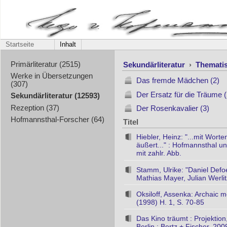
Startseite
Inhalt
Sekundärliteratur
›
Themati
Primärliteratur (2515)
Werke in Übersetzungen
Das fremde Mädchen (2)
(307)
Der Ersatz für die Träume (
Sekundärliteratur (12593)
Rezeption (37)
Der Rosenkavalier (3)
Hofmannsthal-Forscher (64)
Titel
Hiebler, Heinz: "...mit Wor
äußert..." : Hofmannsthal u
mit zahlr. Abb.
Stamm, Ulrike: "Daniel Def
Mathias Mayer, Julian Werlitz
Oksiloff, Assenka: Archaic 
(1998) H. 1, S. 70-85
Das Kino träumt : Projektion,
Berlin : Bertz + Fischer, 200