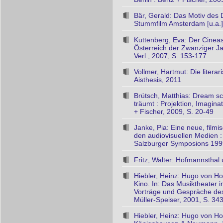
Bär, Gerald: Das Motiv des 
Stummfilm Amsterdam [u.a.]
Kuttenberg, Eva: Der Cineast
Österreich der Zwanziger Jah
Verl., 2007, S. 153-177
Vollmer, Hartmut: Die litera
Aisthesis, 2011
Brütsch, Matthias: Dream sc
träumt : Projektion, Imaginati
+ Fischer, 2009, S. 20-49
Janke, Pia: Eine neue, filmi
den audiovisuellen Medien :
Salzburger Symposions 1999 
Fritz, Walter: Hofmannsthal
Hiebler, Heinz: Hugo von H
Kino. In: Das Musiktheater i
Vorträge und Gespräche des 
Müller-Speiser, 2001, S. 34
Hiebler, Heinz: Hugo von Ho